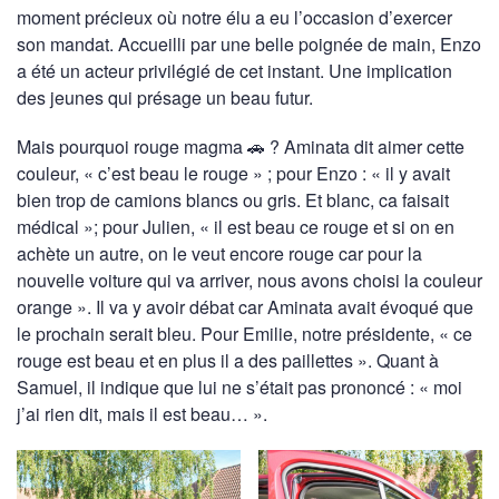
moment précieux où notre élu a eu l’occasion d’exercer
son mandat. Accueilli par une belle poignée de main, Enzo
a été un acteur privilégié de cet instant. Une implication
des jeunes qui présage un beau futur.
Mais pourquoi rouge magma 🚗 ? Aminata dit aimer cette
couleur, « c’est beau le rouge » ; pour Enzo : « il y avait
bien trop de camions blancs ou gris. Et blanc, ca faisait
médical »; pour Julien, « il est beau ce rouge et si on en
achète un autre, on le veut encore rouge car pour la
nouvelle voiture qui va arriver, nous avons choisi la couleur
orange ». Il va y avoir débat car Aminata avait évoqué que
le prochain serait bleu. Pour Emilie, notre présidente, « ce
rouge est beau et en plus il a des paillettes ». Quant à
Samuel, il indique que lui ne s’était pas prononcé : « moi
j’ai rien dit, mais il est beau… ».