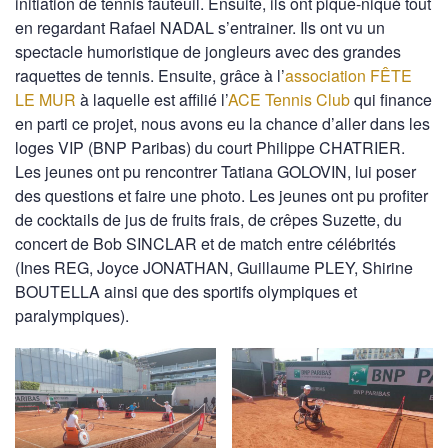
initiation de tennis fauteuil. Ensuite, ils ont pique-niqué tout
en regardant Rafael NADAL s’entrainer. Ils ont vu un
spectacle humoristique de jongleurs avec des grandes
raquettes de tennis. Ensuite, grâce à l’
association FÊTE
LE MUR
à laquelle est affilié l’
ACE Tennis Club
qui finance
en parti ce projet, nous avons eu la chance d’aller dans les
loges VIP (BNP Paribas) du court Philippe CHATRIER.
Les jeunes ont pu rencontrer Tatiana GOLOVIN, lui poser
des questions et faire une photo. Les jeunes ont pu profiter
de cocktails de jus de fruits frais, de crêpes Suzette, du
concert de Bob SINCLAR et de match entre célébrités
(Ines REG, Joyce JONATHAN, Guillaume PLEY, Shirine
BOUTELLA ainsi que des sportifs olympiques et
paralympiques).