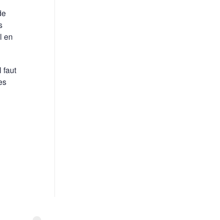
de
s
l en
 faut
es