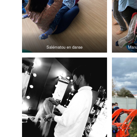
Salématou en danse
Manu