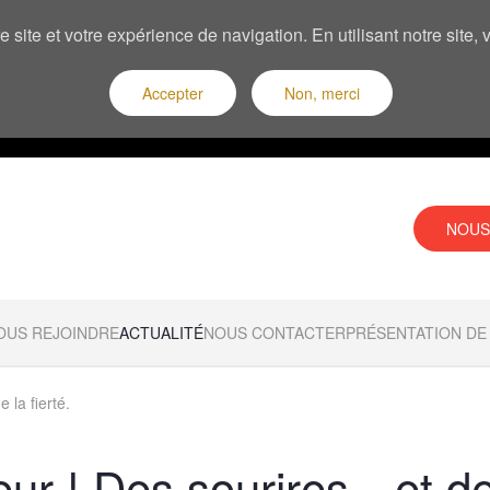
 site et votre expérience de navigation. En utilisant notre site
Accepter
Non, merci
NOUS
OUS REJOINDRE
ACTUALITÉ
NOUS CONTACTER
PRÉSENTATION DE 
 la fierté.
eur ! Des sourires…et d