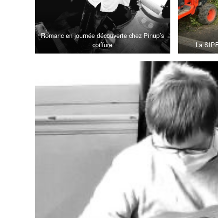
Romaric en journée découverte chez Pinup’s
coiffure
La SIPF