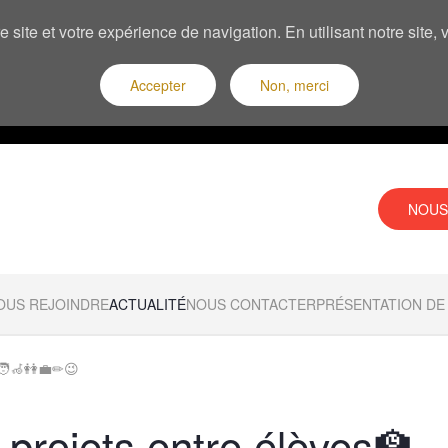
 site et votre expérience de navigation. En utilisant notre site
Accepter
Non, merci
NOUS
OUS REJOINDRE
ACTUALITÉ
NOUS CONTACTER
PRÉSENTATION DE 
🧑‍🦽👭💼✏😉
 projets entre élèves🏫