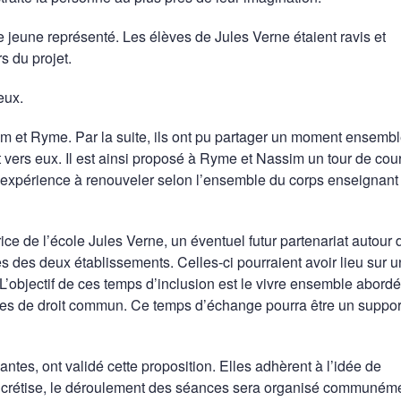
le jeune représenté. Les élèves de Jules Verne étaient ravis et
rs du projet.
eux.
m et Ryme. Par la suite, ils ont pu partager un moment ensembl
vers eux. Il est ainsi proposé à Ryme et Nassim un tour de cour
e expérience à renouveler selon l’ensemble du corps enseignant 
ice de l’école Jules Verne, un éventuel futur partenariat autour 
es des deux établissements. Celles-ci pourraient avoir lieu sur 
L’objectif de ces temps d’inclusion est le vivre ensemble abordé
ves de droit commun. Ce temps d’échange pourra être un suppor
s, ont validé cette proposition. Elles adhèrent à l’idée de
e concrétise, le déroulement des séances sera organisé communém