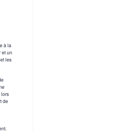
e à la
 et un
et les
de
une
 lors
t de
ent.