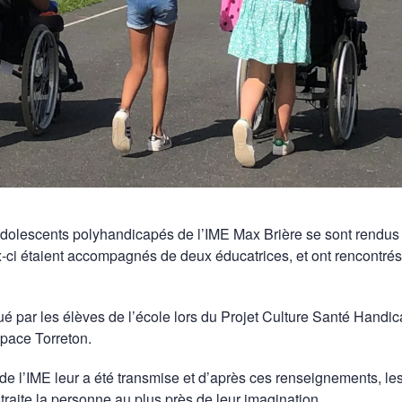
t adolescents polyhandicapés de l’IME Max Brière se sont rendus
-ci étaient accompagnés de deux éducatrices, et ont rencontré
ectué par les élèves de l’école lors du Projet Culture Santé Handic
space Torreton.
de l’IME leur a été transmise et d’après ces renseignements, le
raite la personne au plus près de leur imagination.