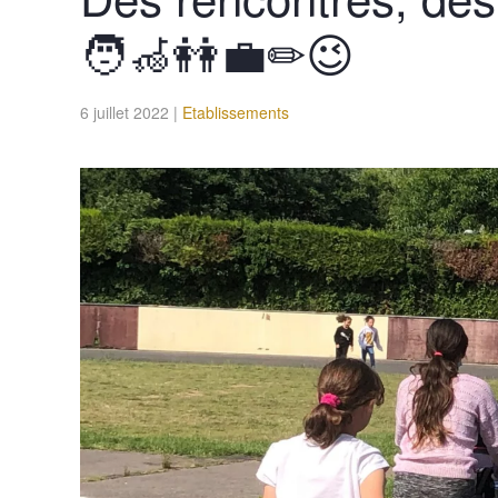
🧑‍🦽👭💼✏😉
6 juillet 2022
|
Etablissements