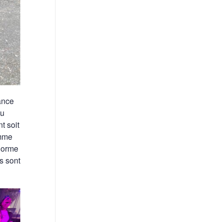
ance
au
t soit
omme
 norme
s sont