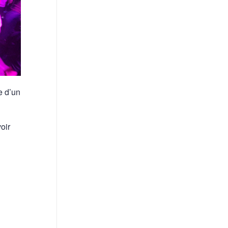
e d’un
oir