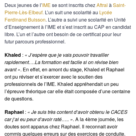
Deux jeunes de l’
IME
se sont inscrits chez
Aftral
à
Saint-
Pierre-Lès-Elbeuf.
L’un suit une scolarité au
Lycée
Ferdinand Buisson
. L’autre a suivi une scolarité en Unité
d’Enseignement à l’IME et s’est inscrit au CAP en candidat
libre. L’un et l’autre ont besoin de ce certificat pour leur
futur parcours professionnel.
Khaled
:
« J’espère que je vais pouvoir travailler
rapidement….La formation est facile si on révise bien
avant »
. En effet, en amont du stage, Khaled et Raphael
ont pu réviser et s’exercer avec le soutien des
professionnels de l’IME. Khaled appréhendait un peu
l’épreuve théorique car elle était composée d’une centaine
de questions.
Raphael
:
« Je suis très content d’avoir obtenu le CACES
car j’ai eu peur d’avoir raté….. »
. A la 4ème journée, les
doutes sont apparus chez Raphael. Il reconnait avoir
commis quelques erreurs sur des exercices de conduite.