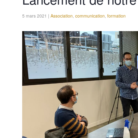
5 mars 2021
|
Association
,
communication
,
formation