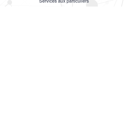
Services aux particuliers
Nous contacter
Inscrivez-vous à notre Newsletter
En continuant, vous acceptez notre politique de confidentialité
Mentions légales
Cookies
Politique de confidentialité