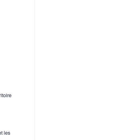
itoire
t les