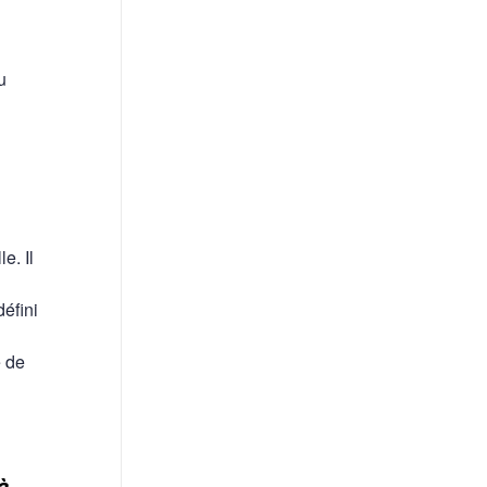
u
e. Il
défini
e de
à