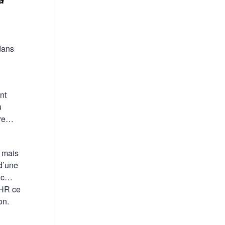
dans
nt
u
ire…
, mais
 d’une
tic…
CHR ce
on.