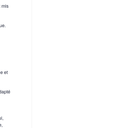
t mis
ue.
e et
adapté
i,
e,