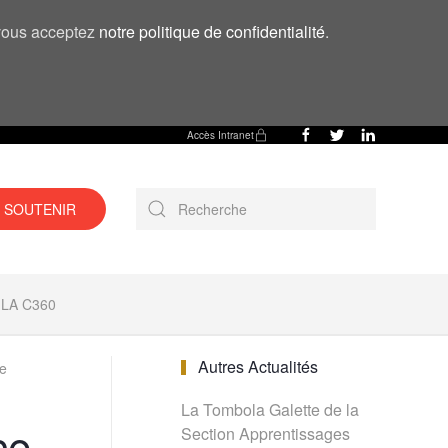
, vous acceptez
notre politique de confidentialité
.
Accès Intranet
 SOUTENIR
LA C360
Autres Actualités
le
La Tombola Galette de la
ce
Section Apprentissages