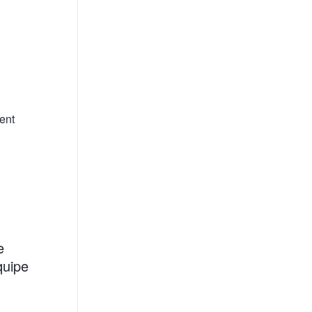
ent
e
quipe