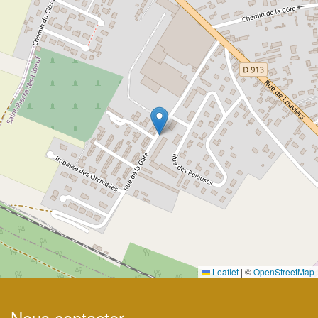
Leaflet
|
©
OpenStreetMap
Nous contacter