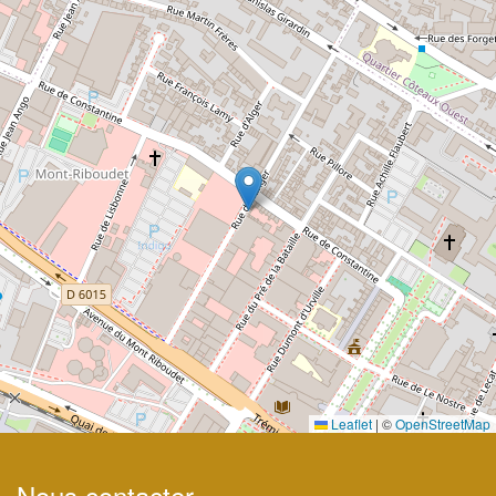
Leaflet
|
©
OpenStreetMap
Nous contacter