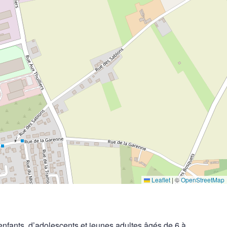
Leaflet
|
©
OpenStreetMap
enfants, d’adolescents et jeunes adultes âgés de 6 à