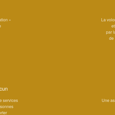
ation »
La volo
e
e
par l
de 
acun
e services
Une ass
ersonnes
rter