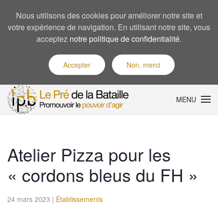
Nous utilisons des cookies pour améliorer notre site et
votre expérience de navigation. En utilisant notre site, vous
acceptez
notre politique de confidentialité
.
Accepter
Non, merci
MENU
Atelier Pizza pour les
« cordons bleus du FH »
24 mars 2023
|
Établissements