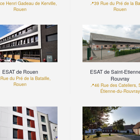
ce Henri Gadeau de Kerville,
📍39 Rue du Pré de la Bat
Rouen
Rouen
ESAT de Rouen
ESAT de Saint-Etienn
Rue du Pré de la Bataille,
Rouvray
Rouen
📍46 Rue des Cateliers, S
Étienne-du-Rouvray