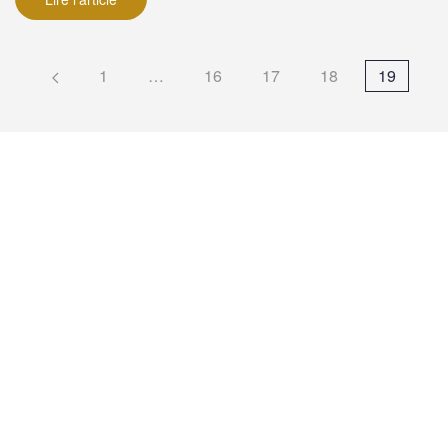
1
…
16
17
18
19
Suivez-nous sur Twitter
@PreBataille
Écrit le
20 mai 2021
Une visite de notre confiserie très sympathique et
très appréciée de Monsieur Gérard LESEUL,
Député, Guillaume COUTEY, Conseiller
Départemental et Maire de Malaunay et de Madame