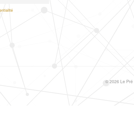
ntialité
©
2026
Le Pré d