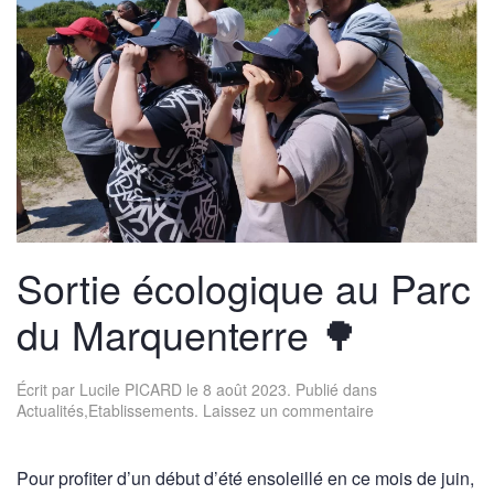
Sortie écologique au Parc
du Marquenterre 🌳
Écrit par
Lucile PICARD
le
8 août 2023
. Publié dans
Actualités
,
Etablissements
.
Laissez un commentaire
Pour profiter d’un début d’été ensoleillé en ce mois de juin,