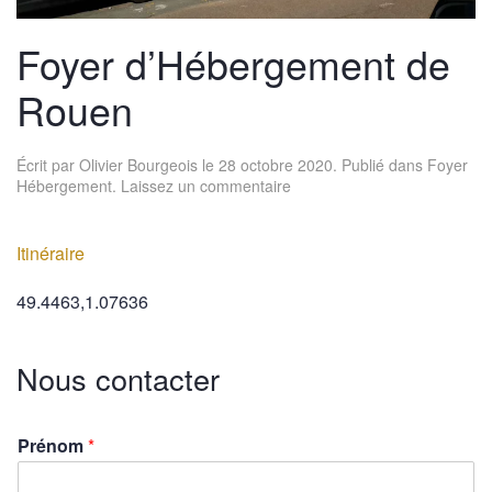
Foyer d’Hébergement de
Rouen
Écrit par
Olivier Bourgeois
le
28 octobre 2020
. Publié dans
Foyer
Hébergement
.
Laissez un commentaire
Itinéraire
49.4463,1.07636
Nous contacter
Prénom
*